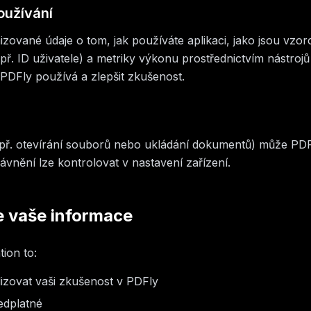
oužívání
vané údaje o tom, jak používáte aplikaci, jako jsou vzor
např. ID uživatele) a metriky výkonu prostřednictvím nástrojů
PDFly používá a zlepšit zkušenost.
např. otevírání souborů nebo ukládání dokumentů) může PD
rávnění lze kontrolovat v nastavení zařízení.
 vaše informace
ion to:
izovat vaši zkušenost v PDFly
edplatné