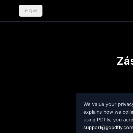
Zpět
Zá
We value your privacy
explains how we coll
using PDFly, you agree
support@gopdfly.co