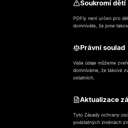
Soukromí dětí
PDFly není určen pro dět
domníváte, že jsme takov
Právní soulad
Vaše údaje můžeme zveře
domníváme, že takové zv
ostatních.
Aktualizace z
Tyto Zásady ochrany oso
podstatných změnách zve