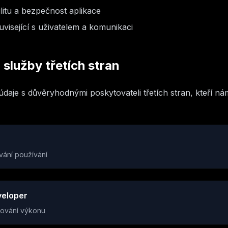
litu a bezpečnost aplikace
visející s uživatelem a komunikaci
 služby třetích stran
aje s důvěryhodnými poskytovateli třetích stran, kteří ná
ání používání
veloper
rování výkonu