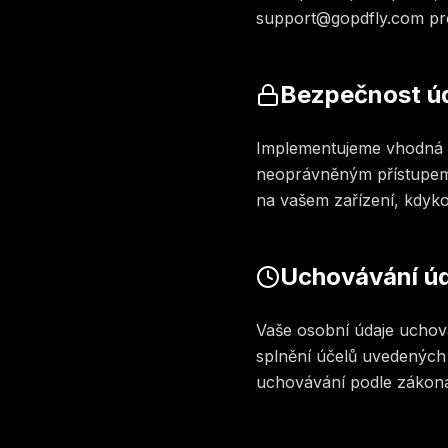
support@gopdfly.com pro 
Bezpečnost ú
Implementujeme vhodná t
neoprávněným přístupem
na vašem zařízení, kdykol
Uchovávání ú
Vaše osobní údaje uchov
splnění účelů uvedených
uchovávání podle zákon