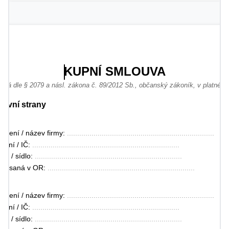
KUPNÍ SMLOUVA
ená dle § 2079 a násl. zákona č. 89/2012 Sb., občanský zákoník, v platném
mluvní strany
jmení / název firmy: 
........................................................................
ení / IČ: 
........................................................................
ště / sídlo: 
........................................................................
 zapsaná v OR: 
........................................................................
jmení / název firmy: 
........................................................................
ení / IČ: 
........................................................................
ště / sídlo: 
........................................................................