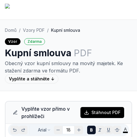
Domů
/
Vzory PDF
/
Kupní smlouva
Vzor
Zdarma
Kupní smlouva
PDF
Obecný vzor kupní smlouvy na movitý majetek.
Ke
stažení zdarma ve formátu PDF.
Vyplňte a stáhněte ↓
Vyplňte vzor přímo v
Stáhnout PDF
prohlížeči
Arial
18