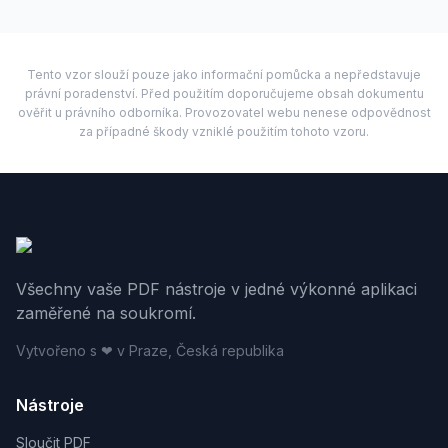
Tento vzor slouží pouze jako informační pomůcka a nepředstavuje
právní poradenství. Před použitím doporučujeme obsah dokumentu
ověřit u právního odborníka. Provozovatel webu nenese odpovědnost
za případné škody vzniklé použitím tohoto vzoru.
Všechny vaše PDF nástroje v jedné výkonné aplikaci
zaměřené na soukromí.
Vytvořeno s ❤ v Praze, Česká republika
Nástroje
Sloučit PDF