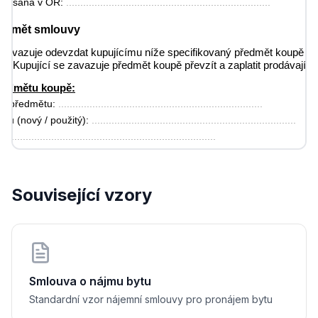
 zapsaná v OR: 
........................................................................
Předmět smlouvy
 zavazuje odevzdat kupujícímu níže specifikovaný předmět koupě a p
vo. Kupující se zavazuje předmět koupě převzít a zaplatit prodávajíc
předmětu koupě:
is předmětu: 
........................................................................
tu (nový / použitý): 
........................................................................
í: 
........................................................................
Prohlášení prodávajícího
hlašuje, že:
Související vzory
čným vlastníkem předmětu koupě
koupě není zatížen žádnými právy třetích osob
koupě nemá žádné vady, které by bránily jeho řádnému užívání, kromě
v této smlouvě
l kupujícího s veškerými jemu známými vadami předmětu koupě
Smlouva o nájmu bytu
Kupní cena a způsob úhrady
Standardní vzor nájemní smlouvy pro pronájem bytu
: 
............................................ Kč