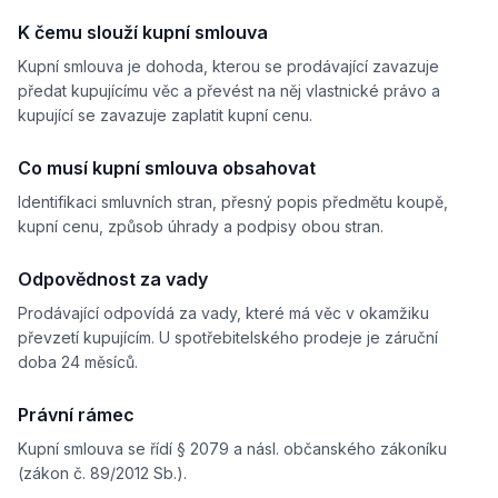
 bez výhrad přebírá.
K čemu slouží kupní smlouva
 Odpovědnost za vady
Kupní smlouva je dohoda, kterou se prodávající zavazuje
povídá za vady předmětu koupě v souladu s § 2099 a násl. občansk
předat kupujícímu věc a převést na něj vlastnické právo a
kupující se zavazuje zaplatit kupní cenu.
  Závěrečná ustanovení
abývá platnosti a účinnosti dnem podpisu oběma smluvními stranam
Co musí kupní smlouva obsahovat
otovena ve dvou stejnopisech, z nichž každá strana obdrží po jedn
Identifikaci smluvních stran, přesný popis předmětu koupě,
 prohlašují, že si smlouvu přečetly, rozumí jejímu obsahu a podepisuj
kupní cenu, způsob úhrady a podpisy obou stran.
Odpovědnost za vady
Prodávající odpovídá za vady, které má věc v okamžiku
........
   dne 
............................
převzetí kupujícím. U spotřebitelského prodeje je záruční
doba 24 měsíců.
Právní rámec
....................                    ............................................
Kupní smlouva se řídí § 2079 a násl. občanského zákoníku
jící
Kupující
(zákon č. 89/2012 Sb.).