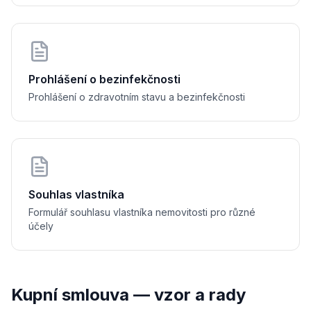
......................................................................
la uhrazena:
ovosti při podpisu smlouvy
 na účet č. ............................................
Prohlášení o bezinfekčnosti
sobem: ............................................
Prohlášení o zdravotním stavu a bezinfekčnosti
řechod vlastnického práva
vo k předmětu koupě přechází na kupujícího okamžikem jeho převzet
Souhlas vlastníka
Formulář souhlasu vlastníka nemovitosti pro různé
účely
pní ceny.
Prohlášení kupujícího
Kupní smlouva — vzor a rady
ašuje, že se před podpisem této smlouvy seznámil se stavem předmě