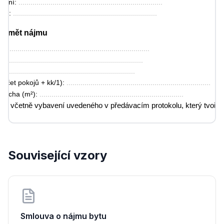
zení: 
........................................................................
ště: 
........................................................................
Předmět nájmu
: 
........................................................................
........................................................................
....................................................................
počet pokojů + kk/1): 
........................................................................
locha (m²): 
........................................................................
mán včetně vybavení uvedeného v předávacím protokolu, který tvoří pří
Účel nájmu
mán výhradně za účelem bydlení nájemce a členů jeho domácnosti.
Související vzory
Doba nájmu
nává na dobu:
itou
 ........................... do ...........................
Smlouva o nájmu bytu
jmu: 
........................................................................