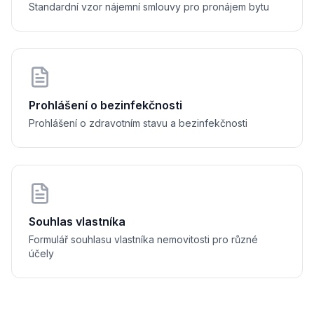
Standardní vzor nájemní smlouvy pro pronájem bytu
ájemné a úhrady za služby
jemné: 
............................................ Kč
služby: 
............................................ Kč
síčně: 
............................................ Kč
hy na služby jsou splatné vždy nejpozději do 15. dne příslušného ka
Prohlášení o bezinfekčnosti
najímatele č. ............................................
Prohlášení o zdravotním stavu a bezinfekčnosti
istota (kauce)
Souhlas vlastníka
Formulář souhlasu vlastníka nemovitosti pro různé
účely
y: 
............................................ Kč
přesáhnout trojnásobek měsíčního nájemného. Pronajímatel je povinen v
ončení nájmu, a to po odečtení případných pohledávek pronajímatele.