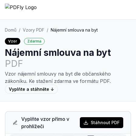
Domů
/
Vzory PDF
/
Nájemní smlouva na byt
Vzor
Zdarma
Nájemní smlouva na byt
PDF
Vzor nájemní smlouvy na byt dle občanského
zákoníku.
Ke stažení zdarma ve formátu PDF.
Vyplňte a stáhněte ↓
Vyplňte vzor přímo v
Stáhnout PDF
prohlížeči