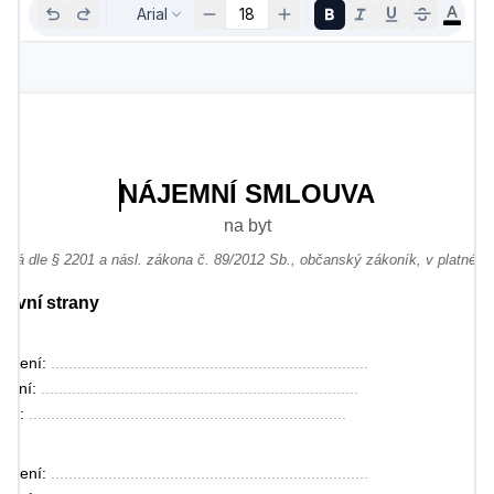
Arial
18
NÁJEMNÍ SMLOUVA
na byt
ená dle § 2201 a násl. zákona č. 89/2012 Sb., občanský zákoník, v platném
mluvní strany
jmení: 
........................................................................
zení: 
........................................................................
ště: 
........................................................................
jmení: 
........................................................................