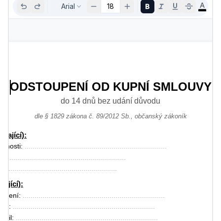
Arial
18
ODSTOUPENÍ OD KUPNÍ SMLOUVY
do 14 dnů bez udání důvodu
dle § 1829 zákona č. 89/2012 Sb., občanský zákoník
vající):
čnosti: 
........................................................................
................................................................
............................................................
pující):
jmení: 
........................................................................
ště: 
........................................................................
mail: 
........................................................................