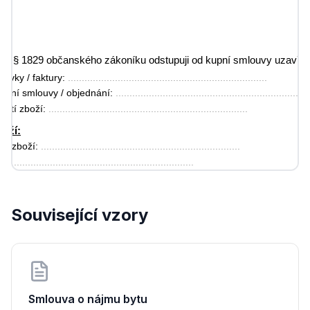
u s § 1829 občanského zákoníku odstupuji od kupní smlouvy uzavře
návky / faktury: 
........................................................................
ření smlouvy / objednání: 
......................................................................
etí zboží: 
........................................................................
boží:
is zboží: 
........................................................................
......................................................................
: 
........................................................................
Související vzory
ní kupní ceny na:
účet č. ............................................
ným způsobem, jakým byla platba provedena
 vráceno do 14 dnů od odeslání tohoto odstoupení.
Smlouva o nájmu bytu