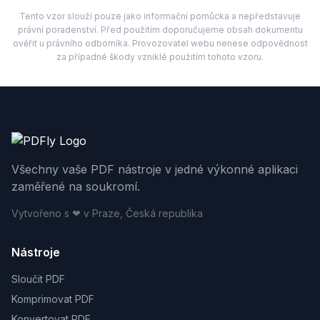
Tento vzor slouží pouze jako informační pomůcka a nepředstavuje
právní poradenství. Před použitím doporučujeme obsah dokumentu
ověřit u právního odborníka. Provozovatel webu nenese odpovědnost
za případné škody vzniklé použitím tohoto vzoru.
Všechny vaše PDF nástroje v jedné výkonné aplikaci
zaměřené na soukromí.
Vytvořeno s ❤ v Praze, Česká republika
Nástroje
Sloučit PDF
Komprimovat PDF
Konvertovat PDF