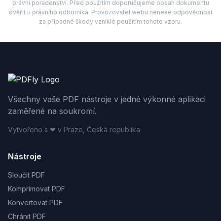
právní poradenství. Před použitím doporučujeme obsah dokumentu
ověřit u právního odborníka. Provozovatel webu nenese odpovědnost
za případné škody vzniklé použitím tohoto vzoru.
Všechny vaše PDF nástroje v jedné výkonné aplikaci
zaměřené na soukromí.
Vytvořeno s ❤ v Praze, Česká republika
Nástroje
Sloučit PDF
Komprimovat PDF
Konvertovat PDF
Chránit PDF