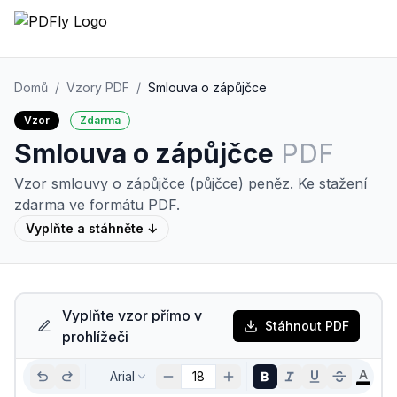
Domů
/
Vzory PDF
/
Smlouva o zápůjčce
Vzor
Zdarma
Smlouva o zápůjčce
PDF
Vzor smlouvy o zápůjčce (půjčce) peněz.
Ke stažení
zdarma ve formátu PDF.
Vyplňte a stáhněte ↓
Vyplňte vzor přímo v
Stáhnout PDF
prohlížeči
Arial
18