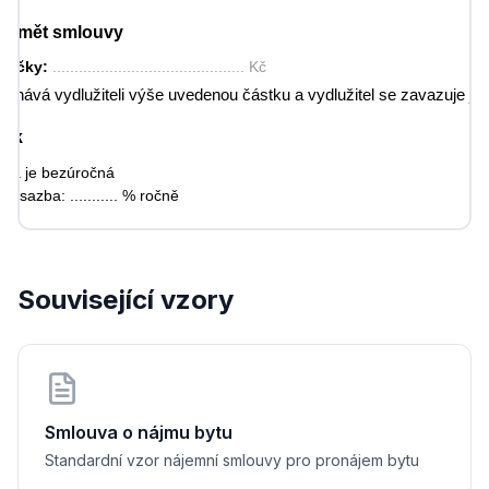
Předmět smlouvy
ůjčky: 
............................................ Kč
echává vydlužiteli výše uvedenou částku a vydlužitel se zavazuje ji vr
Úrok
čka je bezúročná
á sazba: ........... % ročně
platnost
 splatná do: 
........................................................................
Související vzory
ní:
rázově k datu splatnosti
čních splátkách po ........... Kč
ávěrečná ustanovení
hotovena ve dvou stejnopisech.
Smlouva o nájmu bytu
Standardní vzor nájemní smlouvy pro pronájem bytu