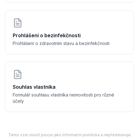
........
   dne 
............................
....................                    ............................................
Prohlášení o bezinfekčnosti
el
Vydlužitel
Prohlášení o zdravotním stavu a bezinfekčnosti
Souhlas vlastníka
Formulář souhlasu vlastníka nemovitosti pro různé
účely
Tento vzor slouží pouze jako informační pomůcka a nepředstavuje