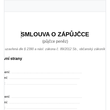
SMLOUVA O ZÁPŮJČCE
(půjčce peněz)
uzavřená dle § 2390 a násl. zákona č. 89/2012 Sb., občanský zákoník
mluvní strany
jmení: 
........................................................................
zení: 
........................................................................
ště: 
........................................................................
jmení: 
........................................................................
zení: 
........................................................................
ště: 
........................................................................