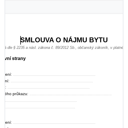
SMLOUVA O NÁJMU BYTU
ená dle § 2235 a násl. zákona č. 89/2012 Sb., občanský zákoník, v platném
mluvní strany
jmení: 
........................................................................
zení: 
........................................................................
ště: 
........................................................................
nského průkazu: 
........................................................................
....................................................................
..................................................................
jmení: 
........................................................................