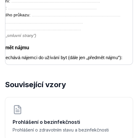
zení: 
........................................................................
ště: 
........................................................................
nského průkazu: 
........................................................................
....................................................................
..................................................................
ako „smluvní strany“)
Předmět nájmu
řenechává nájemci do užívání byt (dále jen „předmět nájmu“):
: 
........................................................................
např. 2+1): 
........................................................................
....................................................................
Související vzory
měra (m²): 
........................................................................
y / listu vlastnictví: 
........................................................................
án včetně vybavení uvedeného v předávacím protokolu, který je nedí
Účel nájmu
Prohlášení o bezinfekčnosti
mán výhradně za účelem bydlení nájemce a členů jeho domácnosti.
Prohlášení o zdravotním stavu a bezinfekčnosti