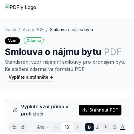
Domů
/
Vzory PDF
/
Smlouva o nájmu bytu
Vzor
Zdarma
Smlouva o nájmu bytu
PDF
Standardní vzor nájemní smlouvy pro pronájem bytu
Ke stažení zdarma ve formátu PDF.
Vyplňte a stáhněte ↓
Vyplňte vzor přímo v
Stáhnout PDF
prohlížeči
Arial
18