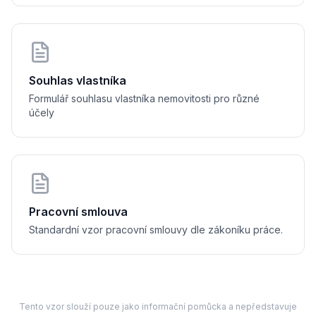
Doba nájmu
nává na dobu:
 ............................ do ............................
u s účinností od ............................
Souhlas vlastníka
ájemné a úhrady za služby
Formulář souhlasu vlastníka nemovitosti pro různé
 se dohodly na následujících platbách:
účely
jemné: 
........................................................................
Pracovní smlouva
Standardní vzor pracovní smlouvy dle zákoníku práce.
lužby (energie, voda, teplo): 
..................................................................
íční platba: 
........................................................................
hy na služby jsou splatné vždy nejpozději do 15. dne příslušného ka
 pronajímatele:
Tento vzor slouží pouze jako informační pomůcka a nepředstavuje