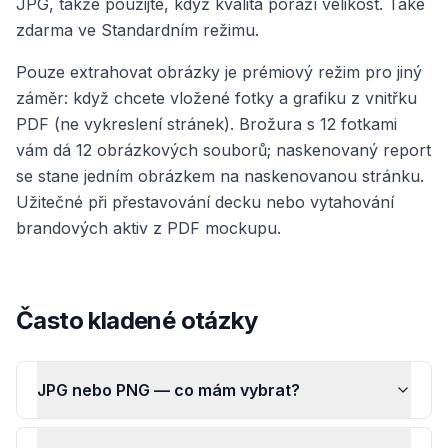
JPG, takže použijte, když kvalita poráží velikost. Také
zdarma ve Standardním režimu.
Pouze extrahovat obrázky je prémiový režim pro jiný
záměr: když chcete vložené fotky a grafiku z vnitřku
PDF (ne vykreslení stránek). Brožura s 12 fotkami
vám dá 12 obrázkových souborů; naskenovaný report
se stane jedním obrázkem na naskenovanou stránku.
Užitečné při přestavování decku nebo vytahování
brandových aktiv z PDF mockupu.
Často kladené otázky
JPG nebo PNG — co mám vybrat?